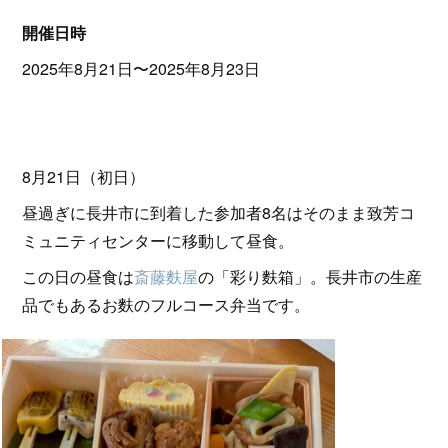
開催日時
2025年8月21日〜2025年8月23日
8月21日（初日）
昼過ぎに長井市に到着した参加者8名はそのまま致芳コ
ミュニティセンターに移動して昼食。
この日の昼食は
斎藤麩屋
の「彩り麩箱」。長井市の生産
品でもあるお麩のフルコース弁当です。