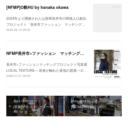
[NFMP]O麩HU by hanaka okawa
2024年より開催された山形県長井市の関係人口創出
プロジェクト「長井市ファッション マッチング…
2026.06.15 06:00
NFMP長井市×ファッション マッチングプロジェクト写真展
長井市×ファッションマッチングプロジェクト写真展
LOCAL TEXTURE― 若者が触れた産地の質感 ―2…
2026.01.21 06:00
2025.10.01 03:00
2025.08.03 00:32
[衣装]ザギンでシースー(映
[WCMCS]什器について
画)